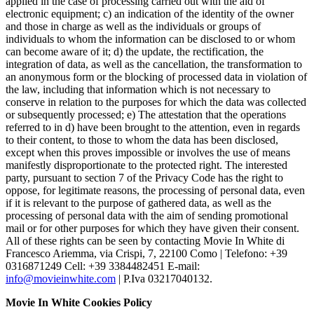
applied in the case of processing carried out with the aid of
electronic equipment; c) an indication of the identity of the owner
and those in charge as well as the individuals or groups of
individuals to whom the information can be disclosed to or whom
can become aware of it; d) the update, the rectification, the
integration of data, as well as the cancellation, the transformation to
an anonymous form or the blocking of processed data in violation of
the law, including that information which is not necessary to
conserve in relation to the purposes for which the data was collected
or subsequently processed; e) The attestation that the operations
referred to in d) have been brought to the attention, even in regards
to their content, to those to whom the data has been disclosed,
except when this proves impossible or involves the use of means
manifestly disproportionate to the protected right. The interested
party, pursuant to section 7 of the Privacy Code has the right to
oppose, for legitimate reasons, the processing of personal data, even
if it is relevant to the purpose of gathered data, as well as the
processing of personal data with the aim of sending promotional
mail or for other purposes for which they have given their consent.
All of these rights can be seen by contacting Movie In White di
Francesco Ariemma, via Crispi, 7, 22100 Como | Telefono: +39
0316871249 Cell: +39 3384482451 E-mail:
info@movieinwhite.com
| P.Iva 03217040132.
Movie In White Cookies Policy